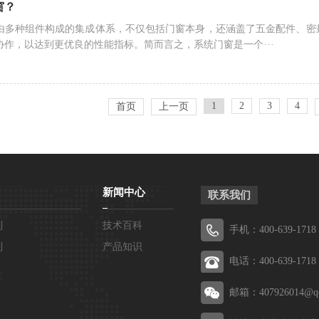
窗？
由多种组件构成的集成体系，不仅包括门窗本身，还涵盖了五金配件、密
协作，以达到更优良的性能指标。简而言之，系统门窗是一个···
1
2
3
4
首页
上一页
新闻中心
联系我们
列
技术百科
手机：400-639-1718
列
产品知识
电话：400-639-1718
邮箱：407926014@q