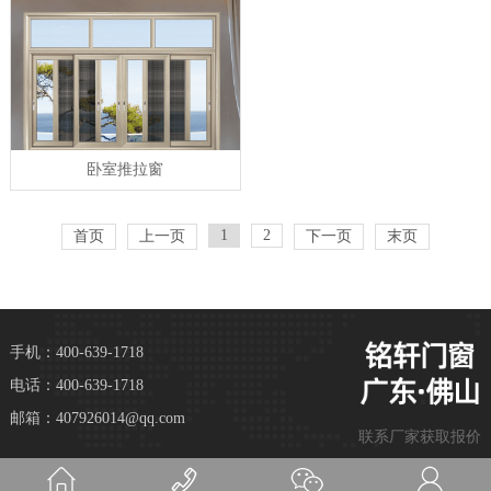
卧室推拉窗
1
2
首页
上一页
下一页
末页
手机：400-639-1718
电话：400-639-1718
邮箱：407926014@qq.com
联系厂家获取报价